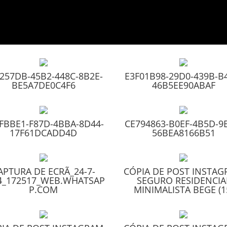
257DB-45B2-448C-8B2E-
E3F01B98-29D0-439B-B
BE5A7DE0C4F6
46B5EE90ABAF
FBBE1-F87D-4BBA-8D44-
CE794863-B0EF-4B5D-9
17F61DCADD4D
56BEA8166B51
APTURA DE ECRÃ_24-7-
CÓPIA DE POST INSTA
4_172517_WEB.WHATSAP
SEGURO RESIDENCIA
P.COM
MINIMALISTA BEGE (1