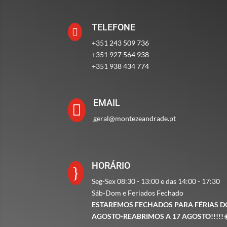
TELEFONE

+351 243 509 736
+351 927 564 938
+351 938 434 774
EMAIL

geral@montezeandrade.pt
HORÁRIO
}
Seg-Sex 08:30 - 13:00 e das 14:00 - 17:30
Sáb-Dom e Feriados Fechado
ESTAREMOS FECHADOS PARA FÉRIAS DO
AGOSTO-REABRIMOS A 17 AGOSTO!!!!!
☀