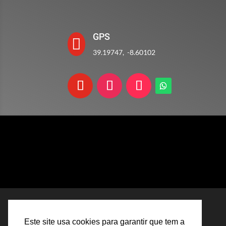
GPS

39.19747, -8.60102
Este site usa cookies para garantir que tem a