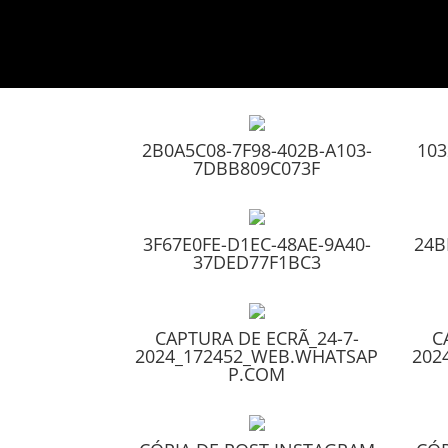
2B0A5C08-7F98-402B-A103-
103
7DBB809C073F
3F67E0FE-D1EC-48AE-9A40-
24B
37DED77F1BC3
CAPTURA DE ECRÃ_24-7-
C
2024_172452_WEB.WHATSAP
202
P.COM