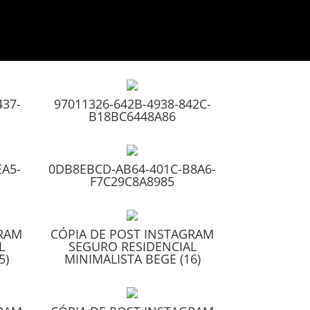
437-
97011326-642B-4938-842C-
B18BC6448A86
EA5-
0DB8EBCD-AB64-401C-B8A6-
F7C29C8A8985
GRAM
CÓPIA DE POST INSTAGRAM
L
SEGURO RESIDENCIAL
5)
MINIMALISTA BEGE (16)